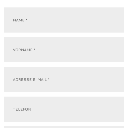
Name
*
(erforderlich)
Vorname
*
(erforderlich)
Adresse
E-
Mail
*
(erforderlich)
Telefon