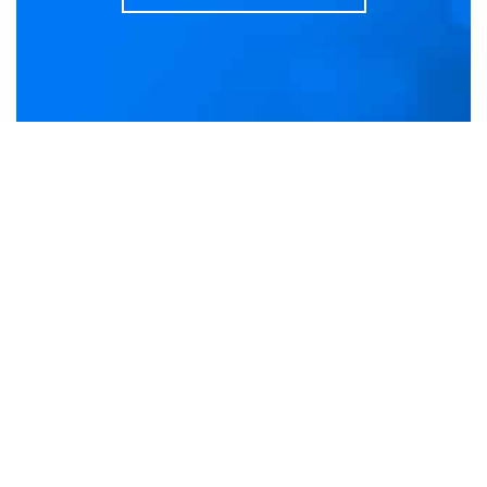
WO SIE UNS FINDEN
Die COLORAL-Fabrik befindet sich in Cressier im Kanton
Neuchâtel. Von Neuchâtel aus ist sie über die Autobahn
A5 zu erreichen, indem man die Ausfahrt 19-Le Landeron
nimmt und der Richtung Le Landeron/Cressier folgt.